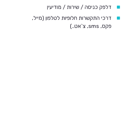
דלפק כניסה / שירות / מודיעין
דרכי התקשרות חלופיות לטלפון (מייל,
פקס, sms, צ`אט..)