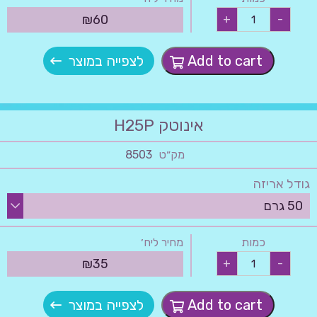
ביולין
₪
60
+
-
P
quantity
Add to cart
לצפייה במוצר
אינוטק H25P
מק״ט
8503
גודל אריזה
כמות
מחיר ליח׳
אינוטק
₪
35
+
-
H25P
quantity
Add to cart
לצפייה במוצר