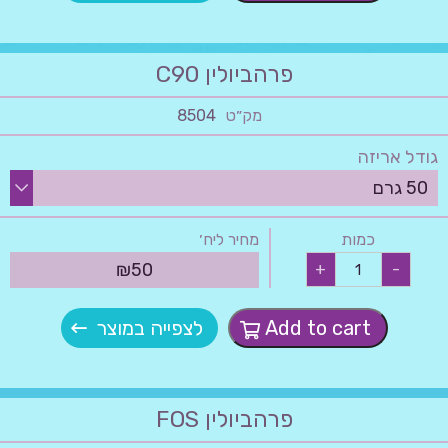
פרהביולין C90
מק״ט
8504
גודל אריזה
כמות
מחיר ליח׳
פרהביולין
₪
50
+
-
C90
quantity
Add to cart
לצפייה במוצר
פרהביולין FOS