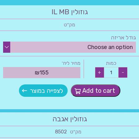
גוזולין IL MB
מק״ט
גודל אריזה
כמות
מחיר ליח׳
גוזולין
₪
155
+
-
IL
MB
quantity
Add to cart
לצפייה במוצר
גוזולין אגבה
מק״ט
8502