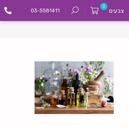
0
צבעים
03-5581411