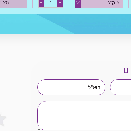
₪
125
+
-
אלכוהול
C
16
quantity
ם
דוא"ל