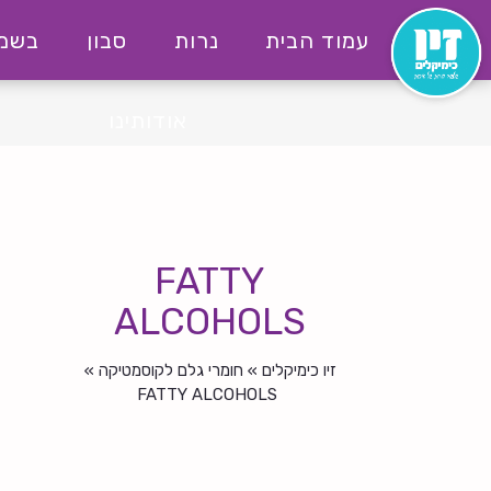
לג
עמוד הבית
נרות
סבון
בשמי
תוכן
יו
ימקילים
אודותינו
FATTY
ALCOHOLS
זיו כימיקלים
»
חומרי גלם לקוסמטיקה
»
FATTY ALCOHOLS