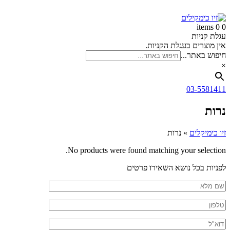
זיו
דלג
לתוכן
כימקילים
0 items
0
עגלת קניות
אין מוצרים בעגלת הקניות.
חיפוש באתר...
×
03-5581411
נרות
זיו כימיקלים
»
נרות
No products were found matching your selection.
חזרה
לפניות בכל נושא השאירו פרטים
לראש
שם
העמוד
מלא
טלפון
דוא"ל