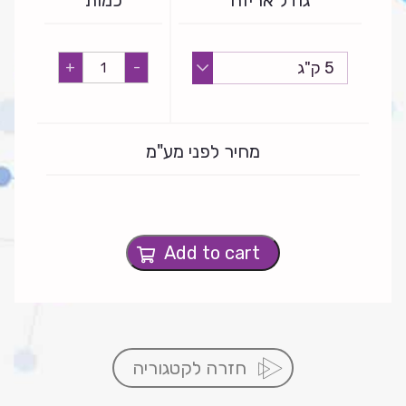
גודל אריזה
כמות
סאבודרם
+
-
G20
quantity
מחיר לפני מע"מ
Add to cart
חזרה לקטגוריה