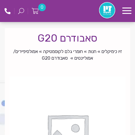
לג
זיו
0
תוכן
כימקילים
סאבודרם G20
זיו כימיקלים
»
חנות
»
חומרי גלם לקוסמטיקה
»
אמולסיפיירים/
אמוליינטים
»
סאבודרם G20