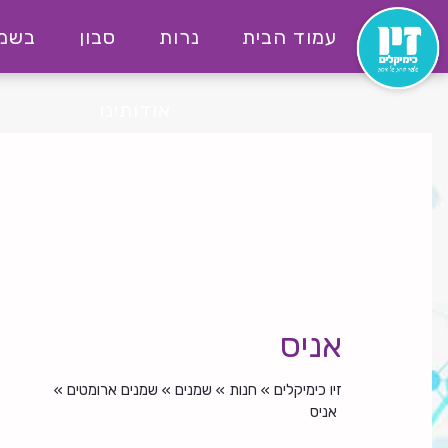
לג
עמוד הבית
נרות
סבון
בשמי
תוכן
יו
ימקילים
אודותינו
אניס
זיו כימיקלים
»
חנות
»
שמנים
»
שמנים ארומטים
»
אניס