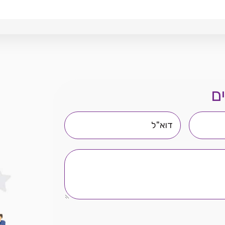
ם
דוא"ל