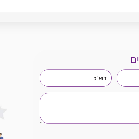
ם
דוא"ל