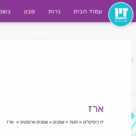
לג
עמוד הבית
נרות
סבון
בשמי
תוכן
יו
ימקילים
אודותינו
ארז
זיו כימיקלים
»
חנות
»
שמנים
»
שמנים ארומטים
»
ארז