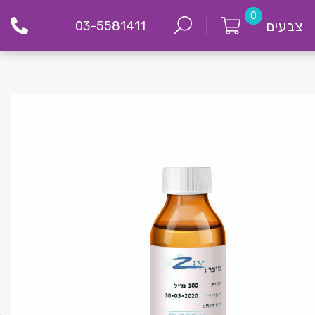
0
צבעים
03-5581411