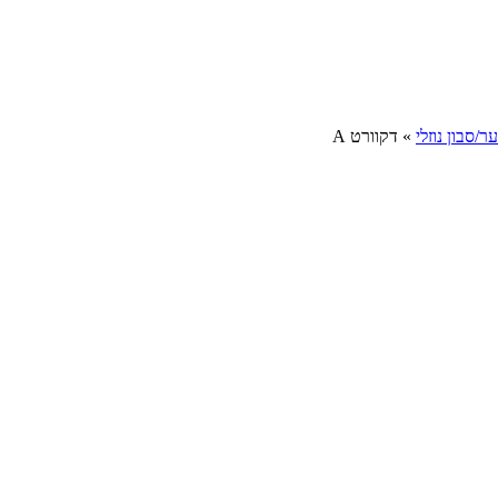
/סבון נוזלי
»
דקוורט A