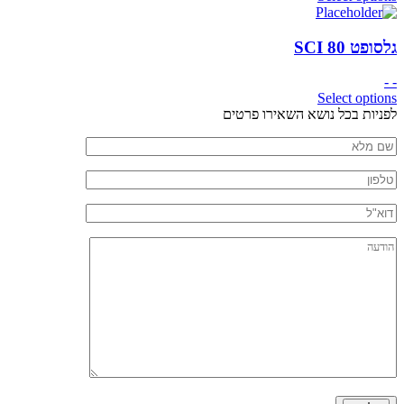
גלסופט SCI 80
- -
Select options
חזרה
לפניות בכל נושא השאירו פרטים
לראש
שם
העמוד
מלא
טלפון
דוא"ל
הודעה