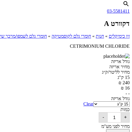
03-5581411
דקוורט A
זיו כימיקלים
»
חנות
»
חומרי גלם לקוסמטיקה
»
חומרי גלם לשמפו/מרכך שיער
CETRIMONIUM CHLORIDE
גודל אריזה
מחיר אריזה
מחיר לליטר/ק״ג
15 ק"ג
₪
240
₪
16
- -
גודל אריזה
Clear
כמות
דקוורט
-
+
A
quantity
מחיר לפני מע"מ