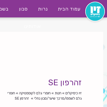
לג
עמוד הבית
נרות
סבון
בשמי
תוכן
יו
ימקילים
אודותינו
זהרפון SE
זיו כימיקלים
»
חנות
»
חומרי גלם לקוסמטיקה
»
חומרי
גלם לשמפו/מרכך שיער/סבון נוזלי
»
זהרפון SE