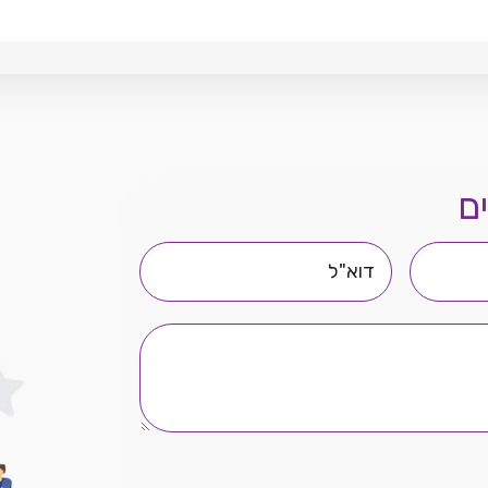
ם
דוא"ל