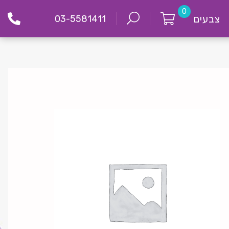
0
צבעים
03-5581411