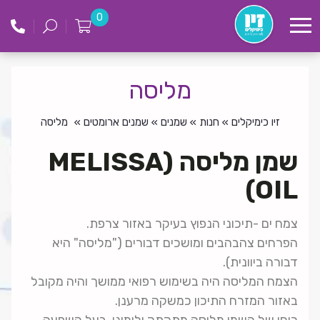
לג
זיו
0
תוכן
כימקילים
מליסה
זיו כימיקלים
»
חנות
»
שמנים
»
שמנים ארומטים
»
מליסה
שמן מליסה (MELISSA
OIL)
צמח ים -תיכוני הנפוץ בעיקר באזור צרפת.
הפרחים צהבהבים ומושכים דבורים ("מליסה" היא
דבורה ביוונית).
הצמח המליסה היה בשימוש רפואי ממושך והיה מקובל
באזור המזרח התיכון כמשקה מרענן.