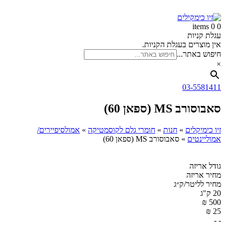
זיו
דלג
לתוכן
כימקילים
0 items
0
עגלת קניות
אין מוצרים בעגלת הקניות.
חיפוש באתר...
×
03-5581411
סאבוסורב MS (ספאן 60)
זיו כימיקלים
»
חנות
»
חומרי גלם לקוסמטיקה
»
אמולסיפיירים/
אמוליינטים
»
סאבוסורב MS (ספאן 60)
גודל אריזה
מחיר אריזה
מחיר לליטר/ק״ג
20 ק"ג
₪
500
₪
25
- -