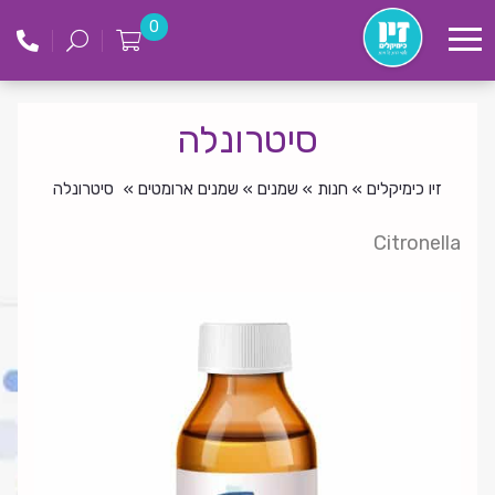
לג
זיו
0
תוכן
כימקילים
סיטרונלה
זיו כימיקלים
»
חנות
»
שמנים
»
שמנים ארומטים
»
סיטרונלה
Citronella