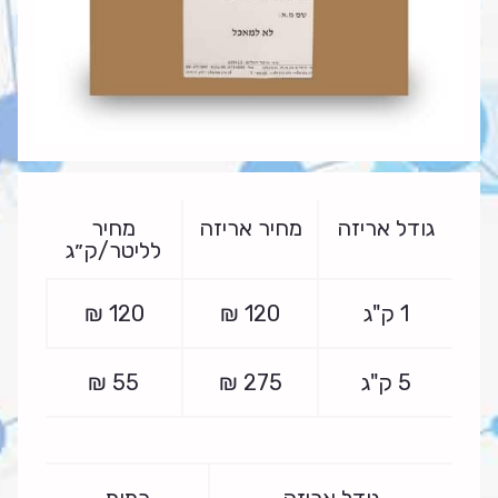
גודל אריזה
מחיר אריזה
מחיר
לליטר/ק״ג
1 ק"ג
120
₪
120
₪
5 ק"ג
275
₪
55
₪