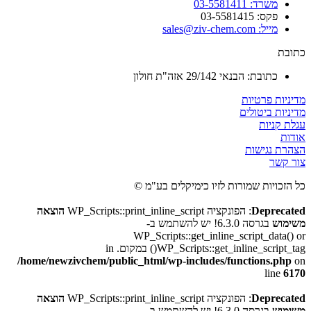
משרד: 03-5581411
פקס: 03-5581415
מייל: sales@ziv-chem.com
כתובת
כתובת: הבנאי 29/142 אזה"ת חולון
מדיניות פרטיות
מדיניות ביטולים
עגלת קניות
אודות
הצהרת נגישות
צור קשר
כל הזכויות שמורות לזיו כימיקלים בע"מ ©
Deprecated
: הפונקציה WP_Scripts::print_inline_script
הוצאה
משימוש
בגרסה 6.3.0! יש להשתמש ב-
WP_Scripts::get_inline_script_data() or
WP_Scripts::get_inline_script_tag() במקום. in
/home/newzivchem/public_html/wp-includes/functions.php
on
line
6170
Deprecated
: הפונקציה WP_Scripts::print_inline_script
הוצאה
משימוש
בגרסה 6.3.0! יש להשתמש ב-