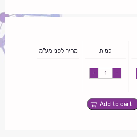
כמות
מחיר לפני מע"מ
צבע
+
-
שעווה
ירוק
זרחני
quantity
Add to cart