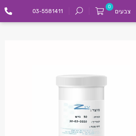
0
צבעים
03-5581411