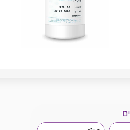
ם
דוא"ל