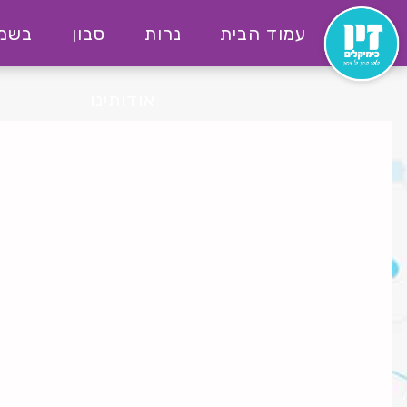
לג
עמוד הבית
נרות
סבון
בשמי
תוכן
יו
ימקילים
אודותינו