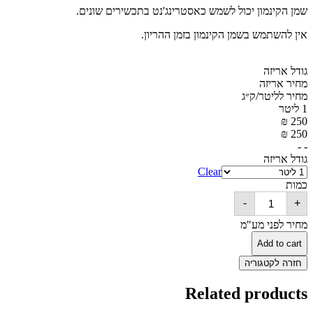
שמן הקינמון יכול לשמש כאסטרינג'נט בתכשירים שונים.
אין להשתמש בשמן הקינמון בזמן ההריון.
גודל אריזה
מחיר אריזה
מחיר לליטר/ק״ג
1 ליטר
₪
250
₪
250
- -
גודל אריזה
Clear
כמות
קינמון
-
+
quantity
מחיר לפני מע"מ
Add to cart
חזרה לקטגוריה
Related products