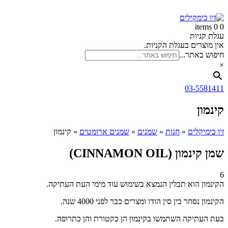
זיו
דלג
לתוכן
כימקילים
0 items
0
עגלת קניות
אין מוצרים בעגלת הקניות.
חיפוש באתר...
×
03-5581411
קינמון
זיו כימיקלים
»
חנות
»
שמנים
»
שמנים ארומטים
»
קינמון
שמן קינמון (CINNAMON OIL)
6
הקינמון הוא תבלין הנמצא בשימוש עוד מימי העת העתיקה.
הקינמון נסחר בין סין הודו ומצרים כבר לפני 4000 שנה.
בעת העתיקה השתמשו בקינמון הן כקטורת והן כתרופה.