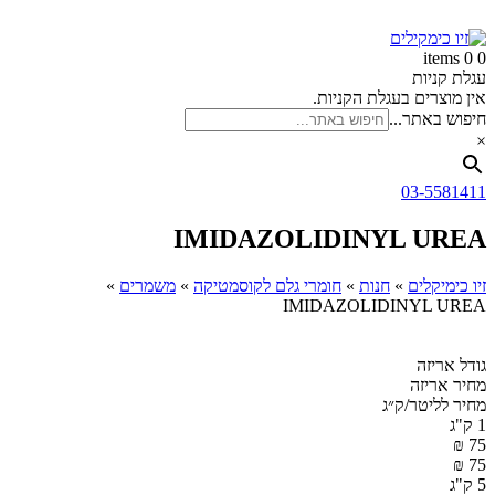
זיו
דלג
לתוכן
כימקילים
0 items
0
עגלת קניות
אין מוצרים בעגלת הקניות.
חיפוש באתר...
×
03-5581411
IMIDAZOLIDINYL UREA
זיו כימיקלים
»
חנות
»
חומרי גלם לקוסמטיקה
»
משמרים
»
IMIDAZOLIDINYL UREA
גודל אריזה
מחיר אריזה
מחיר לליטר/ק״ג
1 ק"ג
₪
75
₪
75
5 ק"ג